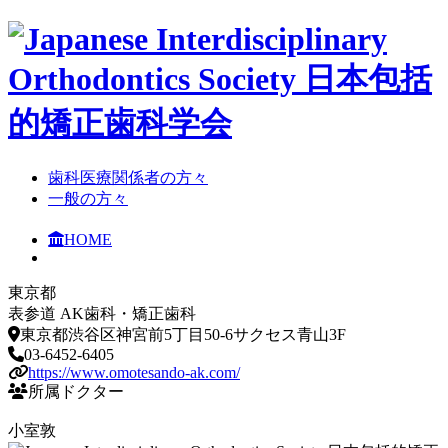
⻭科医療関係者の方々
⼀般の⽅々
HOME
東京都
表参道 AK歯科・矯正歯科
東京都渋谷区神宮前5丁目50-6サクセス青山3F
03-6452-6405
https://www.omotesando-ak.com/
所属ドクター
小室敦