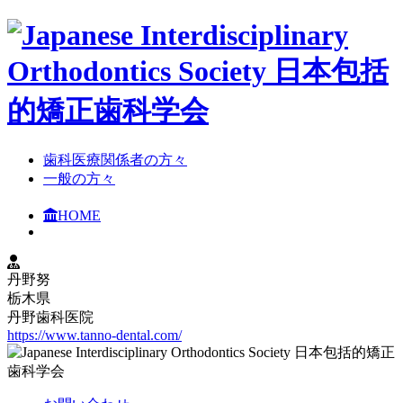
⻭科医療関係者の方々
⼀般の⽅々
HOME
丹野努
栃木県
丹野歯科医院
https://www.tanno-dental.com/