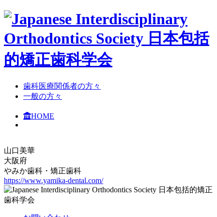
⻭科医療関係者の方々
⼀般の⽅々
HOME
山口美華
大阪府
やみか歯科・矯正歯科
https://www.yamika-dental.com/