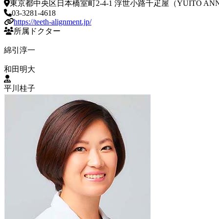
東京都中央区日本橋室町2-4-1 浮世小路千疋屋（YUITO ANN
03-3281-4618
https://teeth-alignment.jp/
所属ドクター
綿引淳一
和田明大
平川桂子