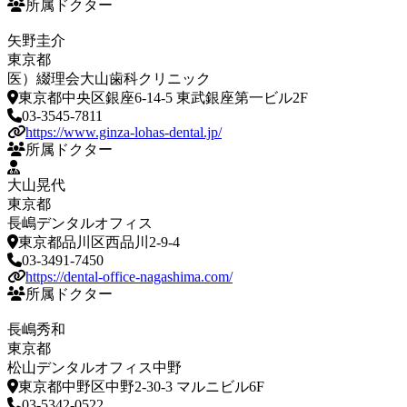
所属ドクター
矢野圭介
東京都
医）綴理会大山歯科クリニック
東京都中央区銀座6-14-5 東武銀座第一ビル2F
03-3545-7811
https://www.ginza-lohas-dental.jp/
所属ドクター
大山晃代
東京都
長嶋デンタルオフィス
東京都品川区西品川2-9-4
03-3491-7450
https://dental-office-nagashima.com/
所属ドクター
長嶋秀和
東京都
松山デンタルオフィス中野
東京都中野区中野2-30-3 マルニビル6F
03-5342-0522