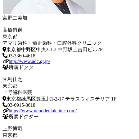
宮野二美加
高橋侑嗣
東京都
アマリ歯科・矯正歯科・口腔外科クリニック
東京都中野区中央2-1-2 中野坂上吉田ビル2F
03-3360-4618
http://www.adc.gr.jp/
所属ドクター
甘利佳之
東京都
上野歯科医院
東京都練馬区豊玉北1-2-17 テラスウィステリア 1F
03-6915-8618
https://www.uenodentalclinic.com/
所属ドクター
上野博司
東京都