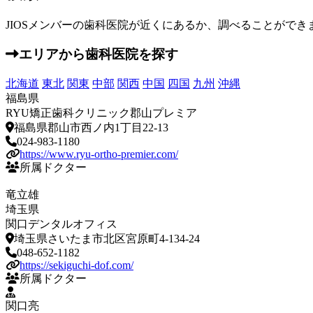
JIOSメンバーの歯科医院が近くにあるか、調べることができ
エリアから歯科医院を探す
北海道
東北
関東
中部
関西
中国
四国
九州
沖縄
福島県
RYU矯正歯科クリニック郡山プレミア
福島県郡山市西ノ内1丁目22-13
024-983-1180
https://www.ryu-ortho-premier.com/
所属ドクター
竜立雄
埼玉県
関口デンタルオフィス
埼玉県さいたま市北区宮原町4-134-24
048-652-1182
https://sekiguchi-dof.com/
所属ドクター
関口亮