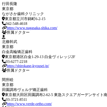
行田長隆
東京都
ながさか歯科クリニック
東京都立川市錦町6-2-15
042-548-4618
https://www.nagasaka-shika.com/
所属ドクター
北條幹武
東京都
白金高輪矯正歯科
東京都港区白金1-29-13 白金ヴィレッジ2F
03-6277-2218
https://shirokane-kyousei.jp/
所属ドクター
間所睦
東京都
田園調布ヴェルデ矯正歯科
東京都大田区田園調布2-62-5 東急スクエアガーデンサイト南
03-3721-8511
https://www.verde-ortho.com/