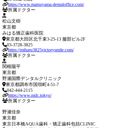
https://www.matsuyama-dentaloffice.com/
所属ドクター
松山文樹
東京都
みはる矯正歯科医院
東京都大田区北千束3-25-13 服部ビル2F
03-3728-3825
https://miharu3825victorysmile.com/
所属ドクター
関根陽平
東京都
野瀬国際デンタルクリニック
東京都調布市国領町4-51-7
042-444-2115
https://www.nidc.tokyo/
所属ドクター
野瀬佳奈
東京都
東京日本橋AQUA歯科・矯正歯科包括CLINIC