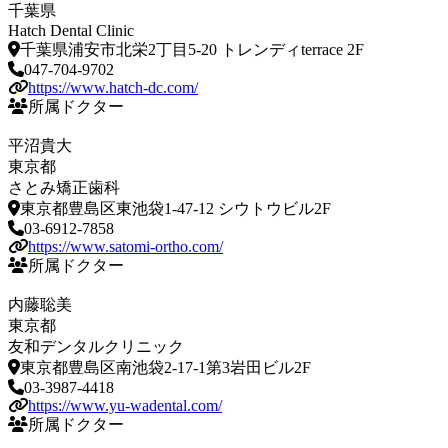
千葉県
Hatch Dental Clinic
千葉県浦安市北栄2丁目5-20 トレンディterrace 2F
047-704-9702
https://www.hatch-dc.com/
所属ドクター
平沼貴大
東京都
さとみ矯正歯科
東京都豊島区東池袋1-47-12 シウトウビル2F
03-6912-7858
https://www.satomi-ortho.com/
所属ドクター
内藤聡美
東京都
友和デンタルクリニック
東京都豊島区南池袋2-17-1第3岩田ビル2F
03-3987-4418
https://www.yu-wadental.com/
所属ドクター