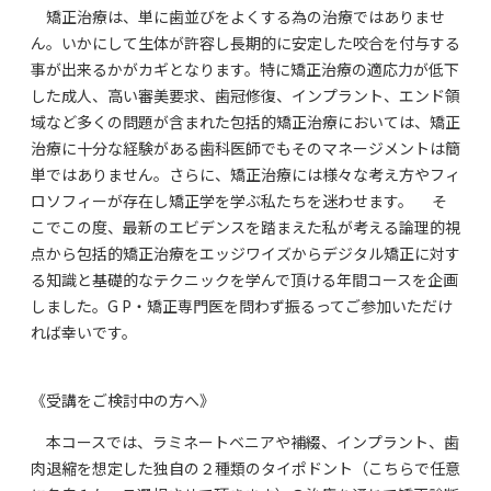
矯正治療は、単に歯並びをよくする為の治療ではありませ
ん。いかにして生体が許容し長期的に安定した咬合を付与する
事が出来るかがカギとなります。特に矯正治療の適応力が低下
した成人、高い審美要求、歯冠修復、インプラント、エンド領
域など多くの問題が含まれた包括的矯正治療においては、矯正
治療に十分な経験がある歯科医師でもそのマネージメントは簡
単ではありません。さらに、矯正治療には様々な考え方やフィ
ロソフィーが存在し矯正学を学ぶ私たちを迷わせます。 そ
こでこの度、最新のエビデンスを踏まえた私が考える論理的視
点から包括的矯正治療をエッジワイズからデジタル矯正に対す
る知識と基礎的なテクニックを学んで頂ける年間コースを企画
しました。G P・矯正専門医を問わず振るってご参加いただけ
れば幸いです。
《受講をご検討中の方へ》
本コースでは、ラミネートベニアや補綴、インプラント、歯
肉退縮を想定した独自の２種類のタイポドント（こちらで任意