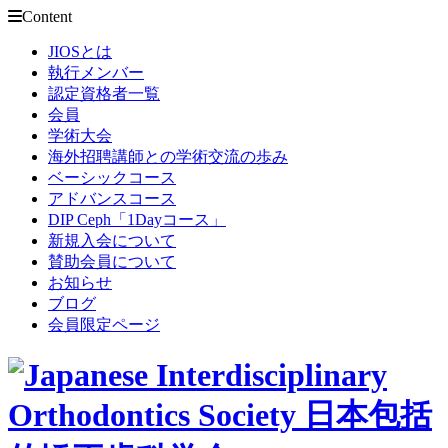
Content
JIOSとは
執行メンバー
認定資格者一覧
会員
学術大会
海外招聘講師との学術交流の歩み
ベーシックコース
アドバンスコース
DIP Ceph「1Dayコース」
新規入会について
賛助会員について
お知らせ
ブログ
会員限定ページ