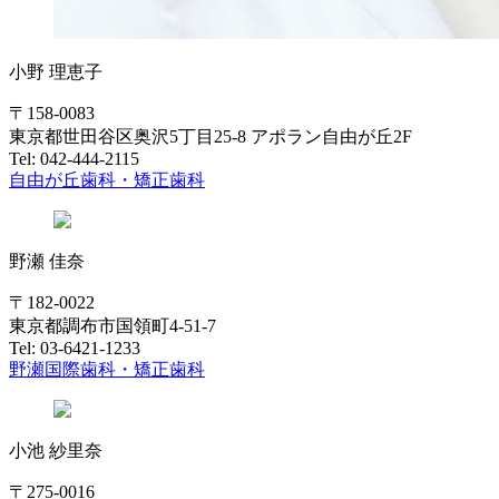
小野 理恵子
〒158-0083
東京都世田谷区奥沢5丁目25-8 アポラン自由が丘2F
Tel: 042-444-2115
自由が丘歯科・矯正歯科
野瀬 佳奈
〒182-0022
東京都調布市国領町4-51-7
Tel: 03-6421-1233
野瀬国際歯科・矯正歯科
小池 紗里奈
〒275-0016