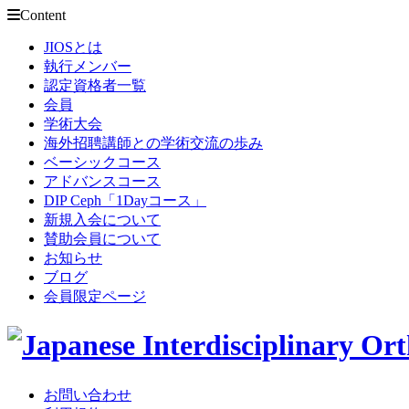
Content
JIOSとは
執行メンバー
認定資格者一覧
会員
学術大会
海外招聘講師との学術交流の歩み
ベーシックコース
アドバンスコース
DIP Ceph「1Dayコース」
新規入会について
賛助会員について
お知らせ
ブログ
会員限定ページ
お問い合わせ